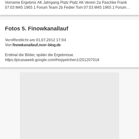
Vorname Ergebnis AK Jahrgang Platz Platz AK Verein 2a Paschke Frank
07:03 M45 1965 1 Forum Team 2b Fedler Tom 07:03 M45 1965 1 Forum
Team 1a Bicher Stefan 07:41 M30 1982 2 Team Hanka 1b...
Fotos 5. Finowkanallauf
Veröffentlicht am 01.07.2012 17:04
Von
finowkanallauf.over-blog.de
Erstmal die Bilder, später die Ergebnisse.
https://picasaweb.google.com/Hoppelchen1/20120701#