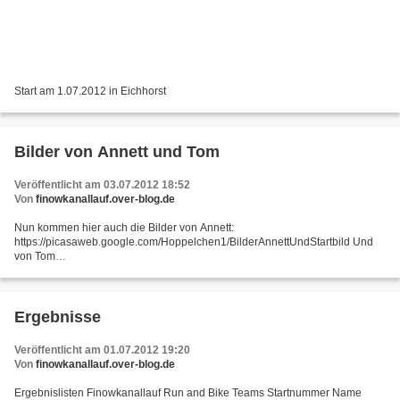
Start am 1.07.2012 in Eichhorst
Bilder von Annett und Tom
Veröffentlicht am 03.07.2012 18:52
Von
finowkanallauf.over-blog.de
Nun kommen hier auch die Bilder von Annett:
https://picasaweb.google.com/Hoppelchen1/BilderAnnettUndStartbild Und
von Tom
https://picasaweb.google.com/117953496609155605019/Finowkanallauf01
072012#
Ergebnisse
Veröffentlicht am 01.07.2012 19:20
Von
finowkanallauf.over-blog.de
Ergebnislisten Finowkanallauf Run and Bike Teams Startnummer Name