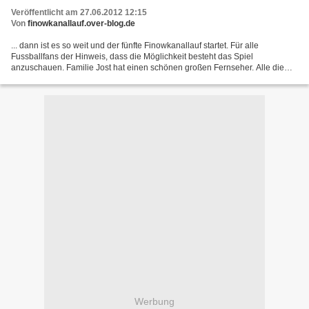
Veröffentlicht am 27.06.2012 12:15
Von
finowkanallauf.over-blog.de
... dann ist es so weit und der fünfte Finowkanallauf startet. Für alle
Fussballfans der Hinweis, dass die Möglichkeit besteht das Spiel
anzuschauen. Familie Jost hat einen schönen großen Fernseher. Alle die
nicht schauen wollen, bleiben einfach am Grill...
Werbung