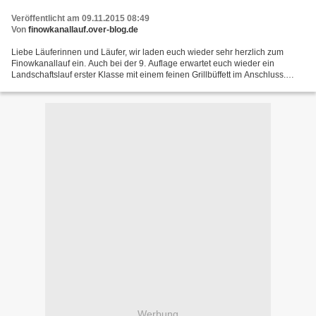
Veröffentlicht am 09.11.2015 08:49
Von
finowkanallauf.over-blog.de
Liebe Läuferinnen und Läufer, wir laden euch wieder sehr herzlich zum
Finowkanallauf ein. Auch bei der 9. Auflage erwartet euch wieder ein
Landschaftslauf erster Klasse mit einem feinen Grillbüffett im Anschluss.
Start: 10.07.2016 (Sonntag, 9 Uhr) Ort:...
Werbung